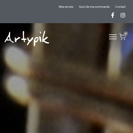
Mes envies
Suivi de ma commande
Contact
0