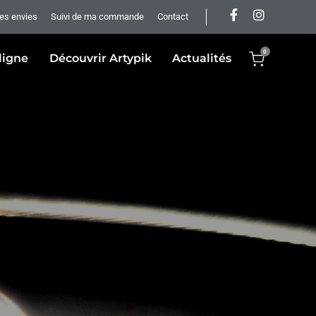
es envies
Suivi de ma commande
Contact
0
ligne
Découvrir Artypik
Actualités