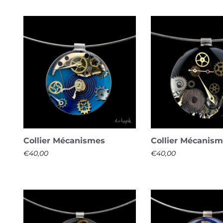
Collier Mécanismes
Collier Mécanis
€
40,00
€
40,00