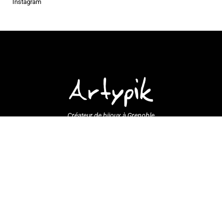
Instagram
Créateur de bijoux à Grenoble
18, rue Lakanal – 38000 Grenoble
Ouvert du mercredi au samedi de 10h à 12h et de 14h à
19h
Tél : 06 08 73 48 14
contact@artypik.com