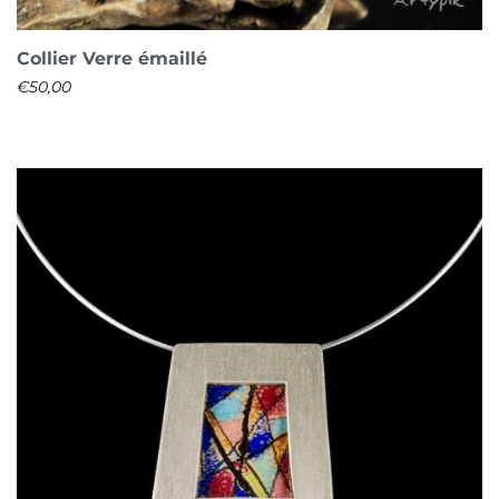
Collier Verre émaillé
€
50,00